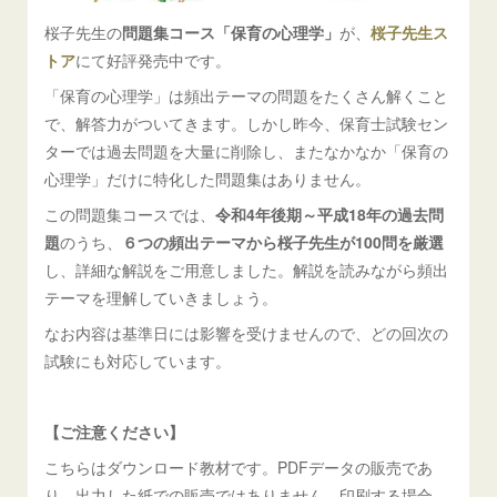
桜子先生の
問題集コース「保育の心理学」
が、
桜子先生ス
トア
にて好評発売中です。
「保育の心理学」は頻出テーマの問題をたくさん解くこと
で、解答力がついてきます。しかし昨今、保育士試験セン
ターでは過去問題を大量に削除し、またなかなか「保育の
心理学」だけに特化した問題集はありません。
この問題集コースでは、
令和4年後期～平成18年の過去問
題
のうち、
６つの頻出テーマから桜子先生が100問を厳選
し、詳細な解説をご用意しました。解説を読みながら頻出
テーマを理解していきましょう。
なお内容は基準日には影響を受けませんので、どの回次の
試験にも対応しています。
【ご注意ください】
こちらはダウンロード教材です。PDFデータの販売であ
り、出力した紙での販売ではありません。印刷する場合