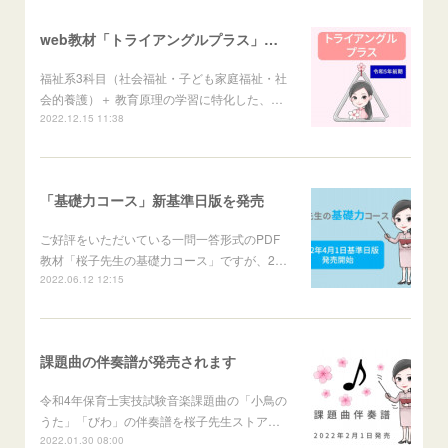
web教材「トライアングルプラス」発売
福祉系3科目（社会福祉・子ども家庭福祉・社
会的養護）＋ 教育原理の学習に特化した、…
2022.12.15 11:38
「基礎力コース」新基準日版を発売
ご好評をいただいている一問一答形式のPDF
教材「桜子先生の基礎力コース」ですが、2…
2022.06.12 12:15
課題曲の伴奏譜が発売されます
令和4年保育士実技試験音楽課題曲の「小鳥の
うた」「びわ」の伴奏譜を桜子先生ストア…
2022.01.30 08:00